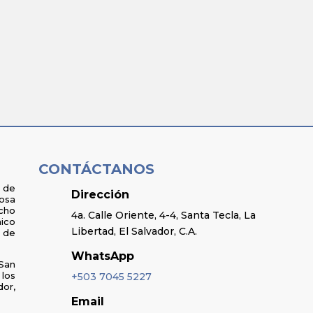
CONTÁCTANOS
 de
Dirección
osa
cho
4a. Calle Oriente, 4-4, Santa Tecla, La
ico
Libertad, El Salvador, C.A.
a de
WhatsApp
San
los
+503 7045 5227
or,
Email