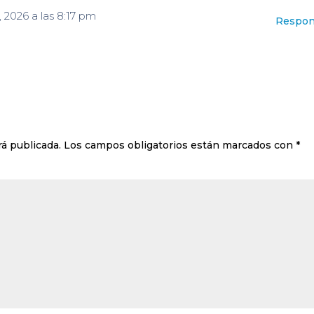
3, 2026 a las 8:17 pm
Respon
rá publicada.
Los campos obligatorios están marcados con
*