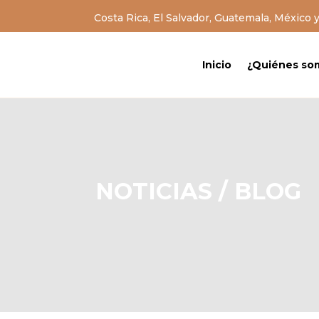
Costa Rica, El Salvador, Guatemala, México 
Inicio
¿Quiénes so
NOTICIAS / BLOG