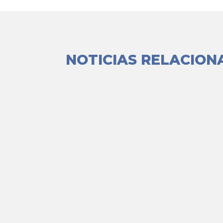
NOTICIAS RELACION
Experiencia del encuentro 25 de julio 
edad, con miedos, dudas, pr