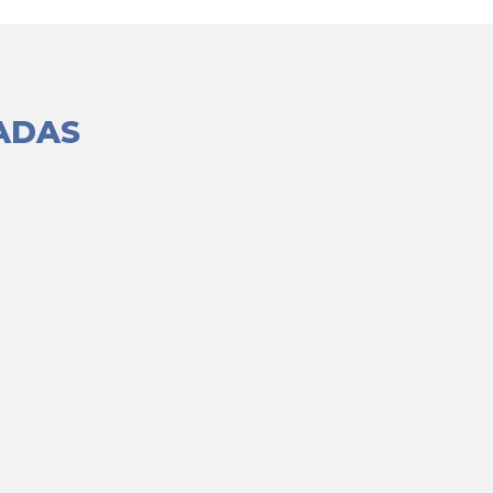
ADAS
2026 Ser niño misionero es responder la llamada de Dios como
etextos pero fueron dispuestos de hacer la voluntad de Dios. 