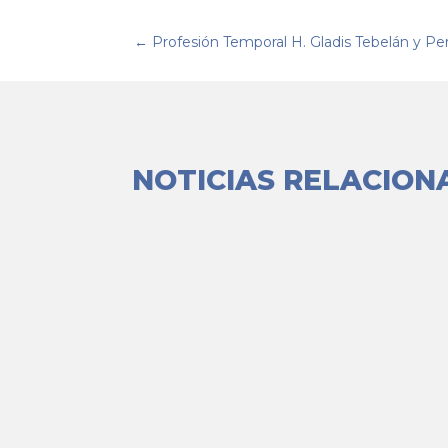
←
Profesión Temporal H. Gladis Tebelán y Pe
NOTICIAS RELACION
Gracias Jordi Brescó por compartir eso