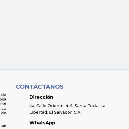
n del programa de educación en la fe. Se convocó a las hermana
los centros educativos de la provincia y a los coordinadores de p
CONTÁCTANOS
 de
Dirección
osa
cho
4a. Calle Oriente, 4-4, Santa Tecla, La
ico
Libertad, El Salvador, C.A.
a de
WhatsApp
San