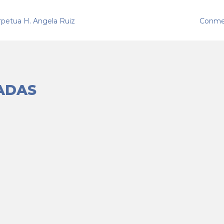
rpetua H. Angela Ruiz
Conmem
ADAS
s momentos significativos en la celebración de los 50 anivers
dejamos en link para que puedan disfrutarlo....