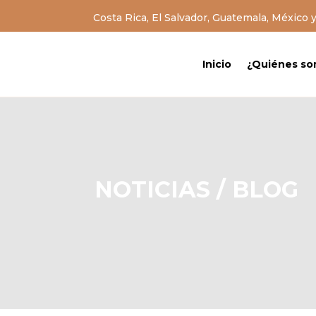
Costa Rica, El Salvador, Guatemala, México 
Inicio
¿Quiénes s
NOTICIAS / BLOG