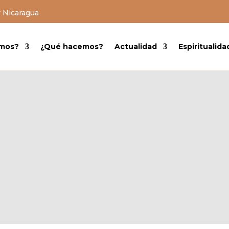
y Nicaragua
omos?
¿Qué hacemos?
Actualidad
Espiritualida